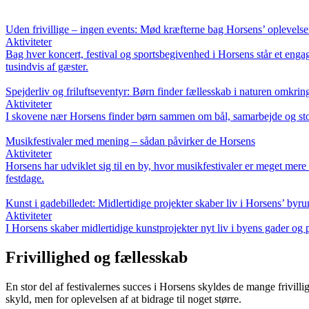
Uden frivillige – ingen events: Mød kræfterne bag Horsens’ oplevelse
Aktiviteter
Bag hver koncert, festival og sportsbegivenhed i Horsens står et engag
tusindvis af gæster.
Spejderliv og friluftseventyr: Børn finder fællesskab i naturen omkri
Aktiviteter
I skovene nær Horsens finder børn sammen om bål, samarbejde og stor
Musikfestivaler med mening – sådan påvirker de Horsens
Aktiviteter
Horsens har udviklet sig til en by, hvor musikfestivaler er meget mer
festdage.
Kunst i gadebilledet: Midlertidige projekter skaber liv i Horsens’ byr
Aktiviteter
I Horsens skaber midlertidige kunstprojekter nyt liv i byens gader og
Frivillighed og fællesskab
En stor del af festivalernes succes i Horsens skyldes de mange frivilli
skyld, men for oplevelsen af at bidrage til noget større.