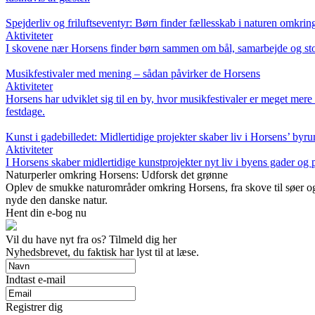
Spejderliv og friluftseventyr: Børn finder fællesskab i naturen omkri
Aktiviteter
I skovene nær Horsens finder børn sammen om bål, samarbejde og stor
Musikfestivaler med mening – sådan påvirker de Horsens
Aktiviteter
Horsens har udviklet sig til en by, hvor musikfestivaler er meget mer
festdage.
Kunst i gadebilledet: Midlertidige projekter skaber liv i Horsens’ byr
Aktiviteter
I Horsens skaber midlertidige kunstprojekter nyt liv i byens gader og
Naturperler omkring Horsens: Udforsk det grønne
Oplev de smukke naturområder omkring Horsens, fra skove til søer og ru
nyde den danske natur.
Hent din e-bog nu
Vil du have nyt fra os? Tilmeld dig her
Nyhedsbrevet, du faktisk har lyst til at læse.
Indtast e-mail
Registrer dig