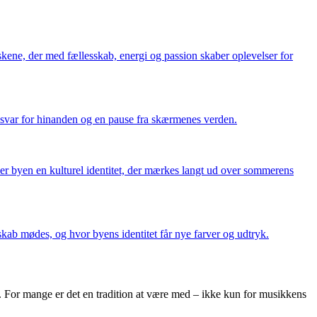
eskene, der med fællesskab, energi og passion skaber oplevelser for
nsvar for hinanden og en pause fra skærmenes verden.
ver byen en kulturel identitet, der mærkes langt ud over sommerens
skab mødes, og hvor byens identitet får nye farver og udtryk.
ere. For mange er det en tradition at være med – ikke kun for musikkens