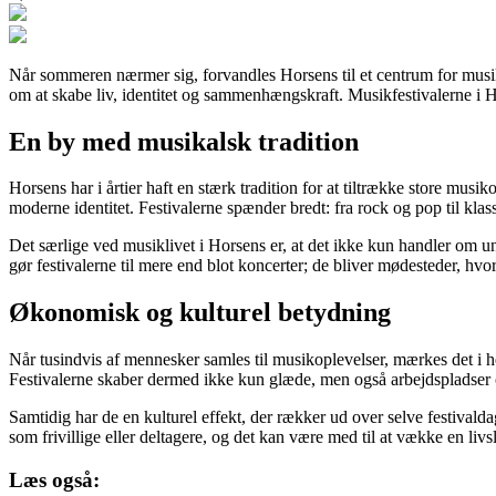
Når sommeren nærmer sig, forvandles Horsens til et centrum for musik
om at skabe liv, identitet og sammenhængskraft. Musikfestivalerne i Ho
En by med musikalsk tradition
Horsens har i årtier haft en stærk tradition for at tiltrække store mus
moderne identitet. Festivalerne spænder bredt: fra rock og pop til kla
Det særlige ved musiklivet i Horsens er, at det ikke kun handler om u
gør festivalerne til mere end blot koncerter; de bliver mødesteder, hvor
Økonomisk og kulturel betydning
Når tusindvis af mennesker samles til musikoplevelser, mærkes det i h
Festivalerne skaber dermed ikke kun glæde, men også arbejdspladser
Samtidig har de en kulturel effekt, der rækker ud over selve festivald
som frivillige eller deltagere, og det kan være med til at vække en livs
Læs også: