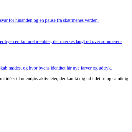
nsvar for hinanden og en pause fra skærmenes verden.
ver byen en kulturel identitet, der mærkes langt ud over sommerens
skab mødes, og hvor byens identitet får nye farver og udtryk.
déer til udendørs aktiviteter, der kan få dig ud i det fri og samtidig