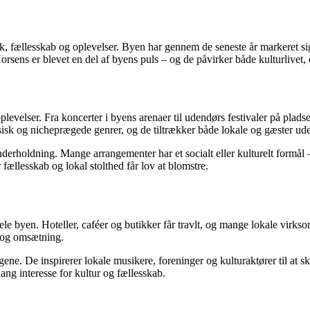
, fællesskab og oplevelser. Byen har gennem de seneste år markeret sig
rsens er blevet en del af byens puls – og de påvirker både kulturlivet,
ikoplevelser. Fra koncerter i byens arenaer til udendørs festivaler på p
ssisk og nicheprægede genrer, og de tiltrækker både lokale og gæster ude
nderholdning. Mange arrangementer har et socialt eller kulturelt formål 
 fællesskab og lokal stolthed får lov at blomstre.
ele byen. Hoteller, caféer og butikker får travlt, og mange lokale virks
 og omsætning.
agene. De inspirerer lokale musikere, foreninger og kulturaktører til at
lang interesse for kultur og fællesskab.