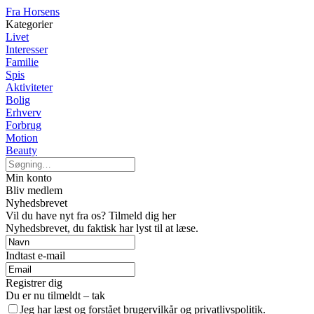
Fra Horsens
Kategorier
Livet
Interesser
Familie
Spis
Aktiviteter
Bolig
Erhverv
Forbrug
Motion
Beauty
Min konto
Bliv medlem
Nyhedsbrevet
Vil du have nyt fra os? Tilmeld dig her
Nyhedsbrevet, du faktisk har lyst til at læse.
Indtast e-mail
Registrer dig
Du er nu tilmeldt – tak
Jeg har læst og forstået brugervilkår og privatlivspolitik.