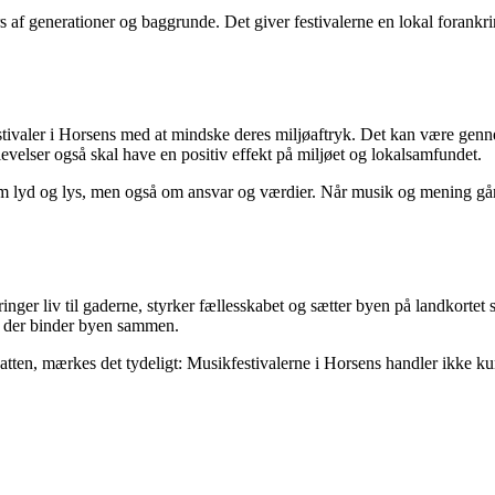
 af generationer og baggrunde. Det giver festivalerne en lokal forankr
stivaler i Horsens med at mindske deres miljøaftryk. Det kan være genne
evelser også skal have en positiv effekt på miljøet og lokalsamfundet.
om lyd og lys, men også om ansvar og værdier. Når musik og mening går 
ringer liv til gaderne, styrker fællesskabet og sætter byen på landkort
r, der binder byen sammen.
atten, mærkes det tydeligt: Musikfestivalerne i Horsens handler ikke 