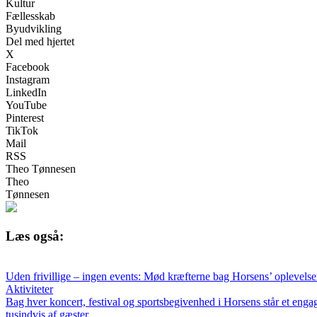
Kultur
Fællesskab
Byudvikling
Del med hjertet
X
Facebook
Instagram
LinkedIn
YouTube
Pinterest
TikTok
Mail
RSS
Theo Tønnesen
Theo
Tønnesen
Læs også:
Uden frivillige – ingen events: Mød kræfterne bag Horsens’ oplevelse
Aktiviteter
Bag hver koncert, festival og sportsbegivenhed i Horsens står et engag
tusindvis af gæster.