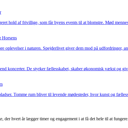
r
eret hold af frivillige, som får byens events til at blomstre. Mød menn
ng Horsens
e oplevelser i naturen. Spejderlivet giver dem mod på udfordringer, a
e end koncerter. De styrker fællesskabet, skaber økonomisk vækst og gi
um
 pladser. Tomme rum bliver til levende mødesteder, hvor kunst og fælles
ge, der hvert år lægger timer og engagement i at få det hele til at fung