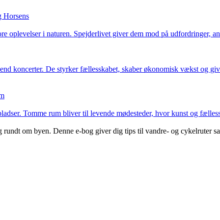
ng Horsens
e oplevelser i naturen. Spejderlivet giver dem mod på udfordringer, a
e end koncerter. De styrker fællesskabet, skaber økonomisk vækst og gi
um
 pladser. Tomme rum bliver til levende mødesteder, hvor kunst og fælles
ndt om byen. Denne e-bog giver dig tips til vandre- og cykelruter samt i