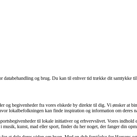
for databehandling og brug. Du kan til enhver tid trække dit samtykke ti
der og begivenheder fra vores elskede by direkte til dig. Vi ønsker at b
, hvor lokalbefolkningen kan finde inspiration og information om deres
ortsbegivenheder til lokale initiativer og erhvervslivet. Vores indhold e
t i musik, kunst, mad eller sport, finder du her noget, der fanger din 
 for at dele deres viden om byen. Med en dyb forståelse for Horsens og d