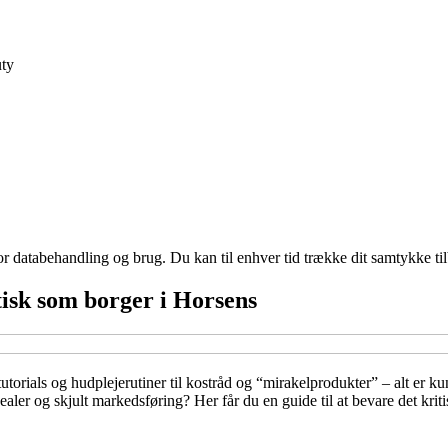
ty
for databehandling og brug. Du kan til enhver tid trække dit samtykke ti
tisk som borger i Horsens
tutorials og hudplejerutiner til kostråd og “mirakelprodukter” – alt er
aler og skjult markedsføring? Her får du en guide til at bevare det kriti