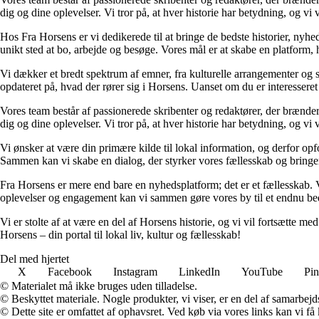
dig og dine oplevelser. Vi tror på, at hver historie har betydning, og vi
Hos Fra Horsens er vi dedikerede til at bringe de bedste historier, nyhe
unikt sted at bo, arbejde og besøge. Vores mål er at skabe en platform
Vi dækker et bredt spektrum af emner, fra kulturelle arrangementer og sp
opdateret på, hvad der rører sig i Horsens. Uanset om du er interessere
Vores team består af passionerede skribenter og redaktører, der brænder
dig og dine oplevelser. Vi tror på, at hver historie har betydning, og vi
Vi ønsker at være din primære kilde til lokal information, og derfor opfo
Sammen kan vi skabe en dialog, der styrker vores fællesskab og bringer
Fra Horsens er mere end bare en nyhedsplatform; det er et fællesskab. Vi 
oplevelser og engagement kan vi sammen gøre vores by til et endnu bed
Vi er stolte af at være en del af Horsens historie, og vi vil fortsætte
Horsens – din portal til lokal liv, kultur og fællesskab!
Del med hjertet
X
Facebook
Instagram
LinkedIn
YouTube
Pin
© Materialet må ikke bruges uden tilladelse.
© Beskyttet materiale. Nogle produkter, vi viser, er en del af samarbejd
© Dette site er omfattet af ophavsret. Ved køb via vores links kan vi 