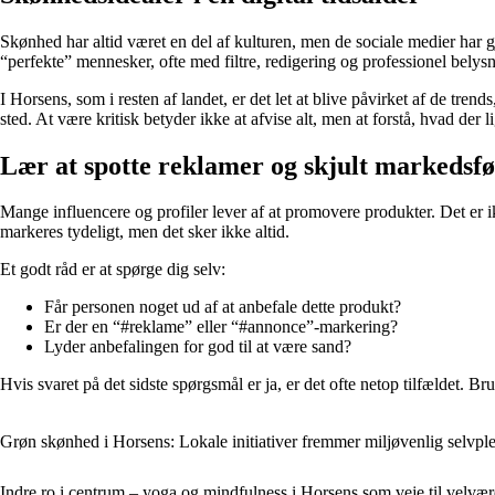
Skønhed har altid været en del af kulturen, men de sociale medier har g
“perfekte” mennesker, ofte med filtre, redigering og professionel belysni
I Horsens, som i resten af landet, er det let at blive påvirket af de tren
sted. At være kritisk betyder ikke at afvise alt, men at forstå, hvad der l
Lær at spotte reklamer og skjult markedsf
Mange influencere og profiler lever af at promovere produkter. Det er
markeres tydeligt, men det sker ikke altid.
Et godt råd er at spørge dig selv:
Får personen noget ud af at anbefale dette produkt?
Er der en “#reklame” eller “#annonce”-markering?
Lyder anbefalingen for god til at være sand?
Hvis svaret på det sidste spørgsmål er ja, er det ofte netop tilfældet. 
Grøn skønhed i Horsens: Lokale initiativer fremmer miljøvenlig selvple
Indre ro i centrum – yoga og mindfulness i Horsens som veje til velvær