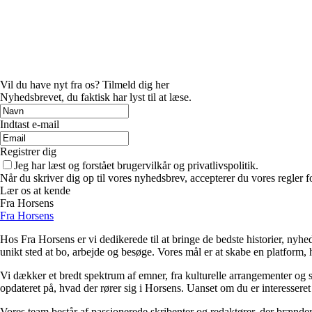
Vil du have nyt fra os? Tilmeld dig her
Nyhedsbrevet, du faktisk har lyst til at læse.
Indtast e-mail
Registrer dig
Jeg har læst og forstået brugervilkår og privatlivspolitik.
Når du skriver dig op til vores nyhedsbrev, accepterer du vores regler 
Lær os at kende
Fra Horsens
Fra Horsens
Hos Fra Horsens er vi dedikerede til at bringe de bedste historier, nyhe
unikt sted at bo, arbejde og besøge. Vores mål er at skabe en platform
Vi dækker et bredt spektrum af emner, fra kulturelle arrangementer og sp
opdateret på, hvad der rører sig i Horsens. Uanset om du er interessere
Vores team består af passionerede skribenter og redaktører, der brænder