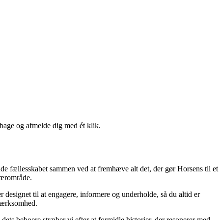
lbage og afmelde dig med ét klik.
inde fællesskabet sammen ved at fremhæve alt det, der gør Horsens til et
 nærområde.
r designet til at engagere, informere og underholde, så du altid er
opmærksomhed.
ets beboere stræber vi efter at formidle historier, der resonerer med