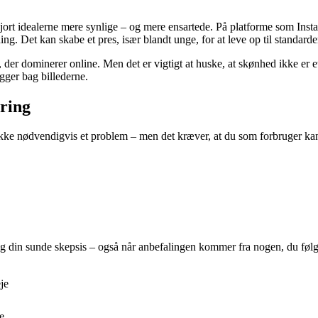
jort idealerne mere synlige – og mere ensartede. På platforme som Insta
ng. Det kan skabe et pres, især blandt unge, for at leve op til standarder
ds, der dominerer online. Men det er vigtigt at huske, at skønhed ikke er e
igger bag billederne.
øring
 ikke nødvendigvis et problem – men det kræver, at du som forbruger k
Brug din sunde skepsis – også når anbefalingen kommer fra nogen, du følg
je
e