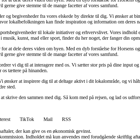
 vil gerne give stemme til de mange facetter af vores samfund.
der og begivenheder fra vores elskede by direkte til dig. Vi ønsker at b
, hvor lokalbefolkningen kan finde inspiration og information om deres
ortsbegivenheder til lokale initiativer og erhvervslivet. Vores indhold e
t i musik, kunst, mad eller sport, finder du her noget, der fanger din 
 for at dele deres viden om byen. Med en dyb forståelse for Horsens og d
 vil gerne give stemme til de mange facetter af vores samfund.
rdrer vi dig til at interagere med os. Vi sætter stor pris på dine input 
 os tættere på hinanden.
ønsker at inspirere dig til at deltage aktivt i dit lokalområde, og vi hå
re sted.
 med at skrive den sammen med dig. Så kom med på rejsen, og lad os udfor
terest
TikTok
Mail
RSS
saftaler, der kan give os en økonomisk gevinst.
få kommission. Indholdet må kun anvendes med forudgående skriftlig afta