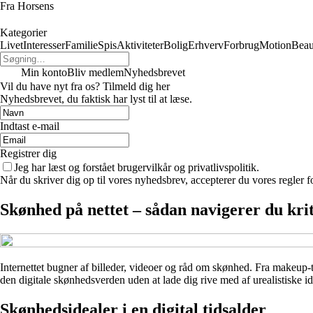
Fra Horsens
Kategorier
Livet
Interesser
Familie
Spis
Aktiviteter
Bolig
Erhverv
Forbrug
Motion
Beau
Min konto
Bliv medlem
Nyhedsbrevet
Vil du have nyt fra os? Tilmeld dig her
Nyhedsbrevet, du faktisk har lyst til at læse.
Indtast e-mail
Registrer dig
Jeg har læst og forstået brugervilkår og privatlivspolitik.
Når du skriver dig op til vores nyhedsbrev, accepterer du vores regler 
Skønhed på nettet – sådan navigerer du kri
Internettet bugner af billeder, videoer og råd om skønhed. Fra makeup-
den digitale skønhedsverden uden at lade dig rive med af urealistiske ide
Skønhedsidealer i en digital tidsalder