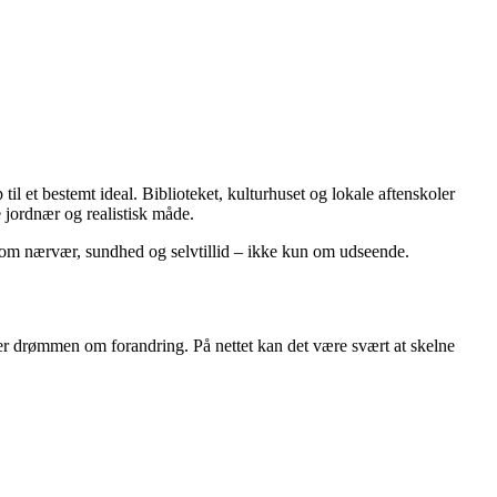
l et bestemt ideal. Biblioteket, kulturhuset og lokale aftenskoler
 jordnær og realistisk måde.
 om nærvær, sundhed og selvtillid – ikke kun om udseende.
ller drømmen om forandring. På nettet kan det være svært at skelne