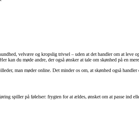
dhed, velvære og kropslig trivsel – uden at det handler om at leve op ti
d. Her kan du møde andre, der også ønsker at tale om skønhed på en mere
billeder, man møder online. Det minder os om, at skønhed også handler
ring spiller på følelser: frygten for at ældes, ønsket om at passe ind e